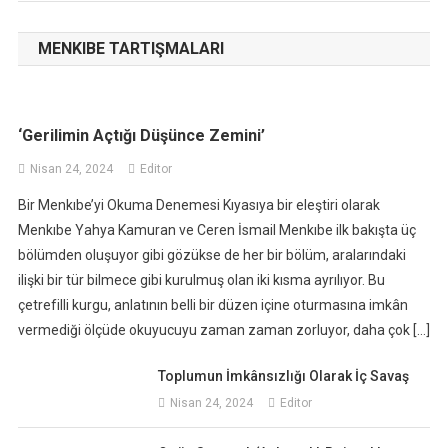
MENKIBE TARTIŞMALARI
‘Gerilimin Açtığı Düşünce Zemini’
Nisan 24, 2024
Editor
Bir Menkıbe’yi Okuma Denemesi Kıyasıya bir eleştiri olarak
Menkıbe Yahya Kamuran ve Ceren İsmail Menkıbe ilk bakışta üç
bölümden oluşuyor gibi gözükse de her bir bölüm, aralarındaki
ilişki bir tür bilmece gibi kurulmuş olan iki kısma ayrılıyor. Bu
çetrefilli kurgu, anlatının belli bir düzen içine oturmasına imkân
vermediği ölçüde okuyucuyu zaman zaman zorluyor, daha çok […]
Toplumun İmkânsızlığı Olarak İç Savaş
Nisan 24, 2024
Editor