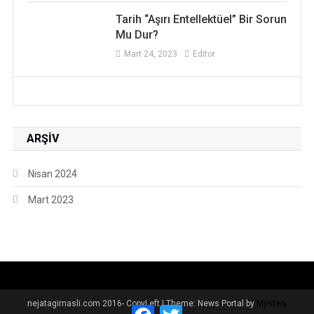
Tarih “Aşırı Entellektüel” Bir Sorun
Mu Dur?
Mart 24, 2023
Editor
ARŞIV
Nisan 2024
Mart 2023
nejatagirnasli.com 2016- CopyLeft
|
Theme: News Portal by
Mystery
Facebook
Twitter