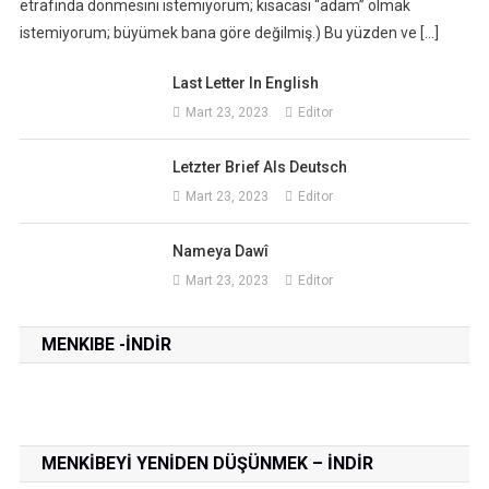
etrafında dönmesini istemiyorum; kısacası “adam” olmak
istemiyorum; büyümek bana göre değilmiş.) Bu yüzden ve […]
Last Letter In English
Mart 23, 2023
Editor
Letzter Brief Als Deutsch
Mart 23, 2023
Editor
Nameya Dawî
Mart 23, 2023
Editor
MENKIBE -INDIR
MENKIBEYI YENIDEN DÜŞÜNMEK – INDIR