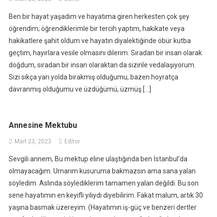
Ben bir hayat yaşadım ve hayatıma giren herkesten çok şey
öğrendim; öğrendiklerimle bir tercih yaptım, hakikate veya
hakikatlere şahit oldum ve hayatın diyalektiğinde öbür kutba
geçtim, hayırlara vesile olmasını dilerim. Sıradan bir insan olarak
doğdum, sıradan bir insan olaraktan da sizinle vedalaşıyorum.
Sizi sıkça yarı yolda bırakmış olduğumu, bazen hoyratça
davranmış olduğumu ve üzdüğümü, üzmüş […]
Annesine Mektubu
Mart 23, 2023
Editor
Sevgili annem, Bu mektup eline ulaştığında ben İstanbul’da
olmayacağım. Umarım kusuruma bakmazsın ama sana yalan
söyledim. Aslında söylediklerim tamamen yalan değildi. Bu son
sene hayatımın en keyifli yılıydı diyebilirim. Fakat malum, artık 30
yaşına basmak üzereyim. (Hayatımın iş-güç ve benzeri dertler