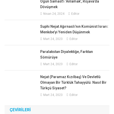
Ogün Samast’ı ‘Anlamak’, Rojava’da
Dövüşmek
Nisan 24, 2024
Editor
Suphi Nejat Ağırnaslı’nın Komünist Israrı:
Menkıbe’yi Yeniden Düşünmek
Mart 24, 2023
Editor
Paralakstan Diyalektiğe, Farktan
Sömürüye
Mart 24, 2023
Editor
Nejat (Paramaz Kızılbaş) Ve Devletlû
Olmayan Bir Türklük Tahayyülü: Nasıl Bir
Türkçü Siyaset?
Mart 24, 2023
Editor
ÇEVIRILERI