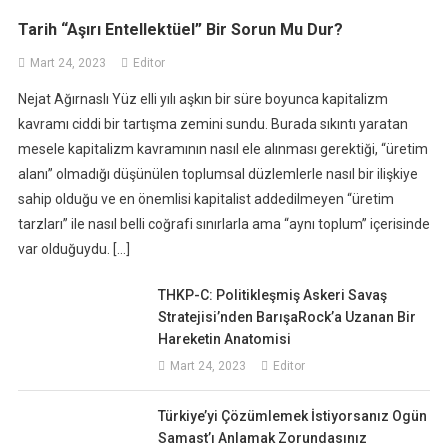
Tarih “Aşırı Entellektüel” Bir Sorun Mu Dur?
Mart 24, 2023
Editor
Nejat Ağırnaslı Yüz elli yılı aşkın bir süre boyunca kapitalizm
kavramı ciddi bir tartışma zemini sundu. Burada sıkıntı yaratan
mesele kapitalizm kavramının nasıl ele alınması gerektiği, “üretim
alanı” olmadığı düşünülen toplumsal düzlemlerle nasıl bir ilişkiye
sahip olduğu ve en önemlisi kapitalist addedilmeyen “üretim
tarzları” ile nasıl belli coğrafi sınırlarla ama “aynı toplum” içerisinde
var olduğuydu. […]
THKP-C: Politikleşmiş Askeri Savaş
Stratejisi’nden BarışaRock’a Uzanan Bir
Hareketin Anatomisi
Mart 24, 2023
Editor
Türkiye’yi Çözümlemek İstiyorsanız Ogün
Samast’ı Anlamak Zorundasınız