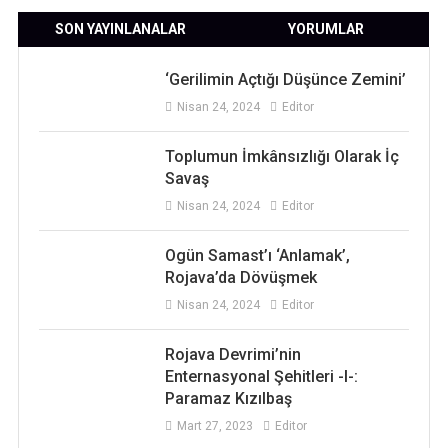
SON YAYINLANALAR
YORUMLAR
‘Gerilimin Açtığı Düşünce Zemini’
Nisan 24, 2024
Editor
Toplumun İmkânsızlığı Olarak İç
Savaş
Nisan 24, 2024
Editor
Ogün Samast’ı ‘Anlamak’,
Rojava’da Dövüşmek
Nisan 24, 2024
Editor
Rojava Devrimi’nin
Enternasyonal Şehitleri -I-:
Paramaz Kızılbaş
Mart 27, 2023
Editor