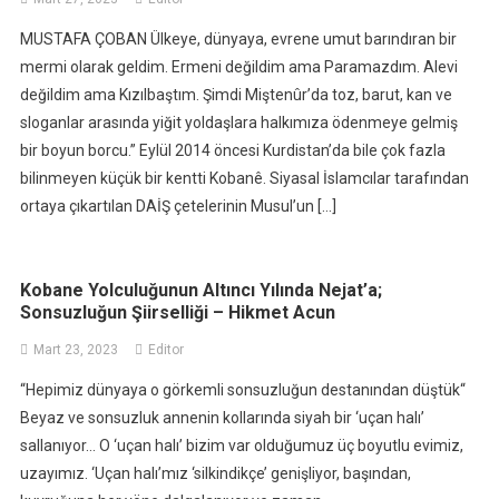
MUSTAFA ÇOBAN Ülkeye, dünyaya, evrene umut barındıran bir
mermi olarak geldim. Ermeni değildim ama Paramazdım. Alevi
değildim ama Kızılbaştım. Şimdi Miştenûr’da toz, barut, kan ve
sloganlar arasında yiğit yoldaşlara halkımıza ödenmeye gelmiş
bir boyun borcu.” Eylül 2014 öncesi Kurdistan’da bile çok fazla
bilinmeyen küçük bir kentti Kobanê. Siyasal İslamcılar tarafından
ortaya çıkartılan DAİŞ çetelerinin Musul’un […]
Kobane Yolculuğunun Altıncı Yılında Nejat’a;
Sonsuzluğun Şiirselliği – Hikmet Acun
Mart 23, 2023
Editor
“Hepimiz dünyaya o görkemli sonsuzluğun destanından düştük“
Beyaz ve sonsuzluk annenin kollarında siyah bir ‘uçan halı’
sallanıyor… O ‘uçan halı’ bizim var olduğumuz üç boyutlu evimiz,
uzayımız. ‘Uçan halı’mız ‘silkindikçe’ genişliyor, başından,